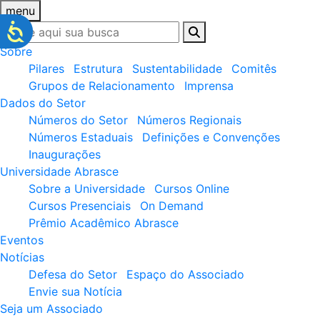
menu
Sobre
Pilares
Estrutura
Sustentabilidade
Comitês
Grupos de Relacionamento
Imprensa
Dados do Setor
Números do Setor
Números Regionais
Números Estaduais
Definições e Convenções
Inaugurações
Universidade Abrasce
Sobre a Universidade
Cursos Online
Cursos Presenciais
On Demand
Prêmio Acadêmico Abrasce
Eventos
Notícias
Defesa do Setor
Espaço do Associado
Envie sua Notícia
Seja um Associado