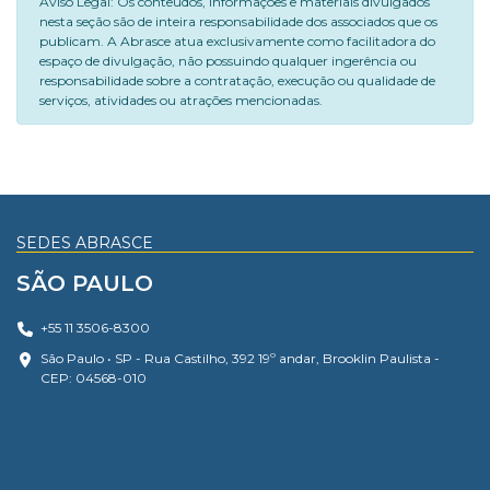
Aviso Legal: Os conteúdos, informações e materiais divulgados
nesta seção são de inteira responsabilidade dos associados que os
publicam. A Abrasce atua exclusivamente como facilitadora do
espaço de divulgação, não possuindo qualquer ingerência ou
responsabilidade sobre a contratação, execução ou qualidade de
serviços, atividades ou atrações mencionadas.
SEDES ABRASCE
SÃO PAULO
+55 11 3506-8300
São Paulo • SP - Rua Castilho, 392 19º andar, Brooklin Paulista -
CEP: 04568-010