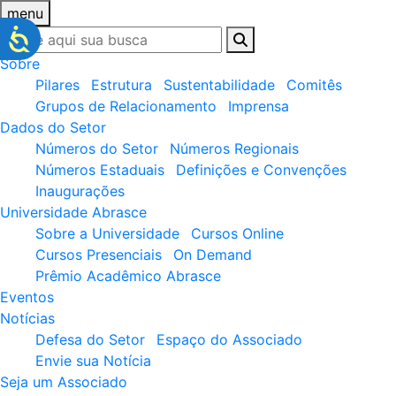
menu
Sobre
Pilares
Estrutura
Sustentabilidade
Comitês
Grupos de Relacionamento
Imprensa
Dados do Setor
Números do Setor
Números Regionais
Números Estaduais
Definições e Convenções
Inaugurações
Universidade Abrasce
Sobre a Universidade
Cursos Online
Cursos Presenciais
On Demand
Prêmio Acadêmico Abrasce
Eventos
Notícias
Defesa do Setor
Espaço do Associado
Envie sua Notícia
Seja um Associado