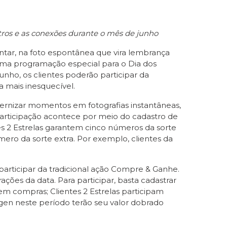
tros e as conexões durante o mês de junho
tar, na foto espontânea que vira lembrança
ma programação especial para o Dia dos
ho, os clientes poderão participar da
 mais inesquecível.
eternizar momentos em fotografias instantâneas,
 participação acontece por meio do cadastro de
es 2 Estrelas garantem cinco números da sorte
ero da sorte extra. Por exemplo, clientes da
participar da tradicional ação Compre & Ganhe.
ções da data. Para participar, basta cadastrar
em compras; Clientes 2 Estrelas participam
agen neste período terão seu valor dobrado