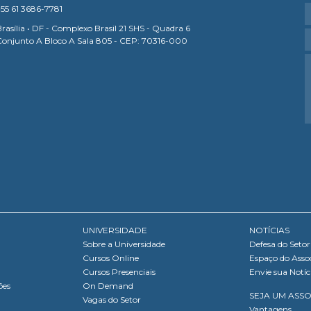
55 61 3686-7781
rasília • DF - Complexo Brasil 21 SHS - Quadra 6
Conjunto A Bloco A Sala 805 - CEP: 70316-000
UNIVERSIDADE
NOTÍCIAS
Sobre a Universidade
Defesa do Setor
Cursos Online
Espaço do Asso
Cursos Presenciais
Envie sua Notíc
ões
On Demand
SEJA UM ASS
Vagas do Setor
Vantagens