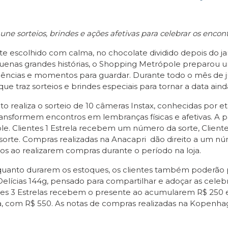
sorteios, brindes e ações afetivas para celebrar os encon
escolhido com calma, no chocolate dividido depois do jan
enas grandes histórias, o Shopping Metrópole preparou u
ncias e momentos para guardar. Durante todo o mês de jun
raz sorteios e brindes especiais para tornar a data ainda
to realiza o sorteio de 10 câmeras Instax, conhecidas por 
transformem encontros em lembranças físicas e afetivas. A
ole. Clientes 1 Estrela recebem um número da sorte, Client
orte. Compras realizadas na Anacapri dão direito a um núm
dos ao realizarem compras durante o período na loja.
enquanto durarem os estoques, os clientes também poderão 
lícias 144g, pensado para compartilhar e adoçar as celebra
ientes 3 Estrelas recebem o presente ao acumularem R$ 250 
ela, com R$ 550. As notas de compras realizadas na Kopenh