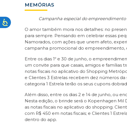
MEMÓRIAS
Campanha especial do empreendimento une 
O amor também mora nos detalhes: no presente 
para sempre. Pensando em celebrar essas pequ
Namorados, com ações que unem afeto, experiê
campanha promocional do empreendimento, que t
Entre os dias 1º e 30 de junho, o empreendimen
um convite para que casais, amigos e famílias 
notas fiscais no aplicativo do Shopping Metróp
e Clientes 3 Estrelas recebem dez números da s
categoria 1 Estrela terão os seus cupons dobra
Além disso, entre os dias 2 e 14 de junho, ou 
Nesta edição, o brinde será o Kopenhagen Mil De
as notas fiscais no aplicativo do shopping. Cl
com R$ 450 em notas fiscais; e Clientes 1 Estr
dentro do app.