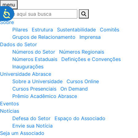
menu
Sobre
Pilares
Estrutura
Sustentabilidade
Comitês
Grupos de Relacionamento
Imprensa
Dados do Setor
Números do Setor
Números Regionais
Números Estaduais
Definições e Convenções
Inaugurações
Universidade Abrasce
Sobre a Universidade
Cursos Online
Cursos Presenciais
On Demand
Prêmio Acadêmico Abrasce
Eventos
Notícias
Defesa do Setor
Espaço do Associado
Envie sua Notícia
Seja um Associado