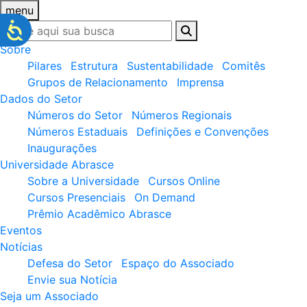
menu
Sobre
Pilares
Estrutura
Sustentabilidade
Comitês
Grupos de Relacionamento
Imprensa
Dados do Setor
Números do Setor
Números Regionais
Números Estaduais
Definições e Convenções
Inaugurações
Universidade Abrasce
Sobre a Universidade
Cursos Online
Cursos Presenciais
On Demand
Prêmio Acadêmico Abrasce
Eventos
Notícias
Defesa do Setor
Espaço do Associado
Envie sua Notícia
Seja um Associado