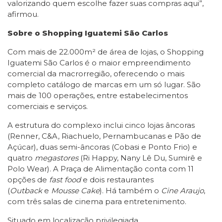
valorizando quem escolhe fazer suas compras aqui”,
afirmou.
Sobre o Shopping Iguatemi São Carlos
Com mais de 22.000m² de área de lojas, o Shopping
Iguatemi São Carlos é o maior empreendimento
comercial da macrorregião, oferecendo o mais
completo catálogo de marcas em um só lugar. São
mais de 100 operações, entre estabelecimentos
comerciais e serviços.
A estrutura do complexo inclui cinco lojas âncoras
(Renner, C&A, Riachuelo, Pernambucanas e Pão de
Açúcar), duas semi-âncoras (Cobasi e Ponto Frio) e
quatro
megastores
(Ri Happy, Nany Lê Du, Sumirê e
Polo Wear). A Praça de Alimentação conta com 11
opções de
fast food
e dois restaurantes
(
Outback
e
Mousse Cake
). Há também o
Cine Araujo
,
com três salas de cinema para entretenimento.
Situado em localização privilegiada,