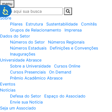
menu
Sobre
Pilares
Estrutura
Sustentabilidade
Comitês
Grupos de Relacionamento
Imprensa
Dados do Setor
Números do Setor
Números Regionais
Números Estaduais
Definições e Convenções
Inaugurações
Universidade Abrasce
Sobre a Universidade
Cursos Online
Cursos Presenciais
On Demand
Prêmio Acadêmico Abrasce
Eventos
Notícias
Defesa do Setor
Espaço do Associado
Envie sua Notícia
Seja um Associado