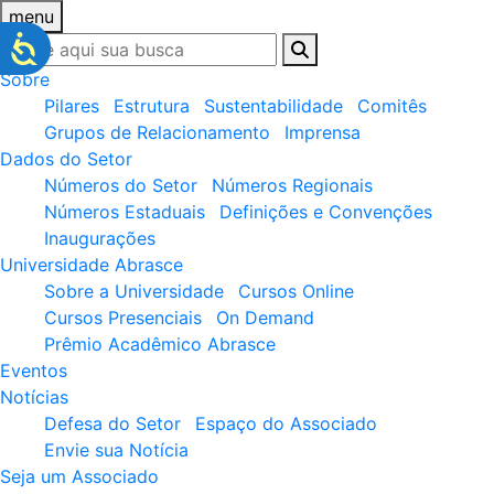
menu
Sobre
Pilares
Estrutura
Sustentabilidade
Comitês
Grupos de Relacionamento
Imprensa
Dados do Setor
Números do Setor
Números Regionais
Números Estaduais
Definições e Convenções
Inaugurações
Universidade Abrasce
Sobre a Universidade
Cursos Online
Cursos Presenciais
On Demand
Prêmio Acadêmico Abrasce
Eventos
Notícias
Defesa do Setor
Espaço do Associado
Envie sua Notícia
Seja um Associado