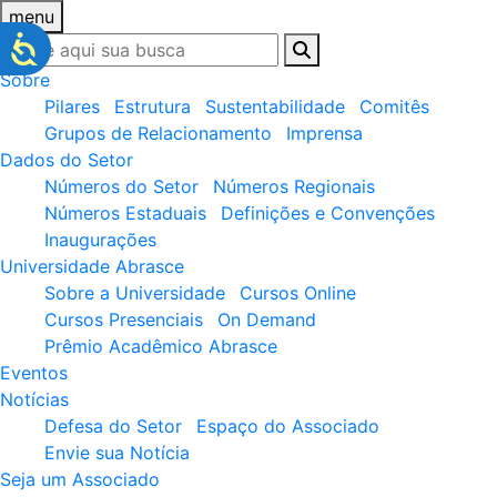
menu
Sobre
Pilares
Estrutura
Sustentabilidade
Comitês
Grupos de Relacionamento
Imprensa
Dados do Setor
Números do Setor
Números Regionais
Números Estaduais
Definições e Convenções
Inaugurações
Universidade Abrasce
Sobre a Universidade
Cursos Online
Cursos Presenciais
On Demand
Prêmio Acadêmico Abrasce
Eventos
Notícias
Defesa do Setor
Espaço do Associado
Envie sua Notícia
Seja um Associado