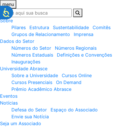
menu
Sobre
Pilares
Estrutura
Sustentabilidade
Comitês
Grupos de Relacionamento
Imprensa
Dados do Setor
Números do Setor
Números Regionais
Números Estaduais
Definições e Convenções
Inaugurações
Universidade Abrasce
Sobre a Universidade
Cursos Online
Cursos Presenciais
On Demand
Prêmio Acadêmico Abrasce
Eventos
Notícias
Defesa do Setor
Espaço do Associado
Envie sua Notícia
Seja um Associado