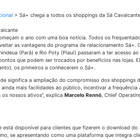
cional
>
Sá+ chega a todos os shoppings da Sá Cavalcant
alcante
começam o ano com uma boa notícia. Todos os frequentad
veitar as vantagens do programa de relacionamento Sá+.
nindeua (Pará) e Rio Poty (Piauí) passaram a ter acesso a
ntos que podem ser trocados por benefícios nas lojas. El
Santo), os primeiros a conhecerem o Sá+.
de significa a ampliação do compromisso dos shoppings d
 ainda mais facilidades ao público, incentivar a frequênc
 os nossos ativos”, explica
Marcelo Rennó
, Chief Operati
 está disponível para clientes que fizerem o download do
umo, se apresentando como uma plataforma que integra clie