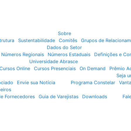
Sobre
trutura
Sustentabilidade
Comitês
Grupos de Relacionam
Dados do Setor
Números Regionais
Números Estaduais
Definições e Co
Universidade Abrasce
Cursos Online
Cursos Presenciais
On Demand
Prêmio A
Seja 
ociado
Envie sua Notícia
Programa Constelar
Vant
eiros
de Fornecedores
Guia de Varejistas
Downloads
Fal