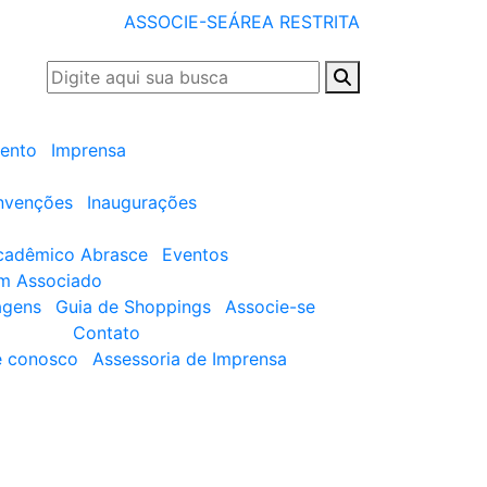
ASSOCIE-SE
ÁREA RESTRITA
ento
Imprensa
nvenções
Inaugurações
cadêmico Abrasce
Eventos
um Associado
agens
Guia de Shoppings
Associe-se
Contato
e conosco
Assessoria de Imprensa