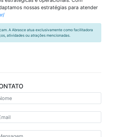
ões estratégicas e operacionais. Com
daptamos nossas estratégias para atender
r/
icam. A Abrasce atua exclusivamente como facilitadora
ços, atividades ou atrações mencionadas.
ONTATO