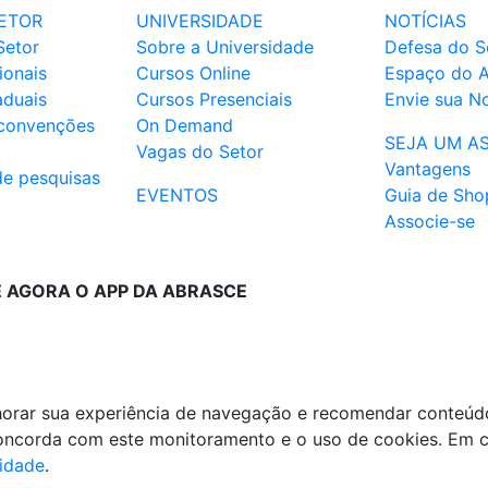
ETOR
UNIVERSIDADE
NOTÍCIAS
Setor
Sobre a Universidade
Defesa do S
ionais
Cursos Online
Espaço do 
aduais
Cursos Presenciais
Envie sua No
 convenções
On Demand
SEJA UM A
Vagas do Setor
Vantagens
de pesquisas
EVENTOS
Guia de Sho
Associe-se
E AGORA O APP DA ABRASCE
lhorar sua experiência de navegação e recomendar conteúd
 concorda com este monitoramento e o uso de cookies. Em 
cidade
.