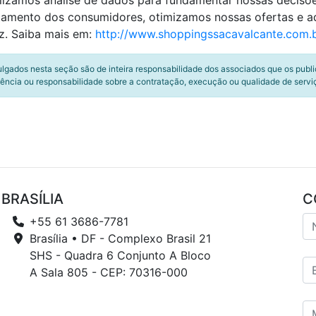
 Utilizamos análise de dados para fundamentar nossas decis
tamento dos consumidores, otimizamos nossas ofertas e a
az. Saiba mais em:
http://www.shoppingssacavalcante.com.b
ulgados nesta seção são de inteira responsabilidade dos associados que os publ
ência ou responsabilidade sobre a contratação, execução ou qualidade de servi
BRASÍLIA
C
+55 61 3686-7781
Brasília • DF - Complexo Brasil 21
SHS - Quadra 6 Conjunto A Bloco
A Sala 805 - CEP: 70316-000