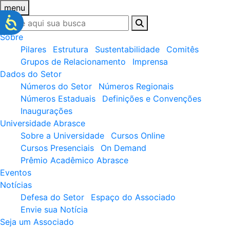
menu
Sobre
Pilares
Estrutura
Sustentabilidade
Comitês
Grupos de Relacionamento
Imprensa
Dados do Setor
Números do Setor
Números Regionais
Números Estaduais
Definições e Convenções
Inaugurações
Universidade Abrasce
Sobre a Universidade
Cursos Online
Cursos Presenciais
On Demand
Prêmio Acadêmico Abrasce
Eventos
Notícias
Defesa do Setor
Espaço do Associado
Envie sua Notícia
Seja um Associado