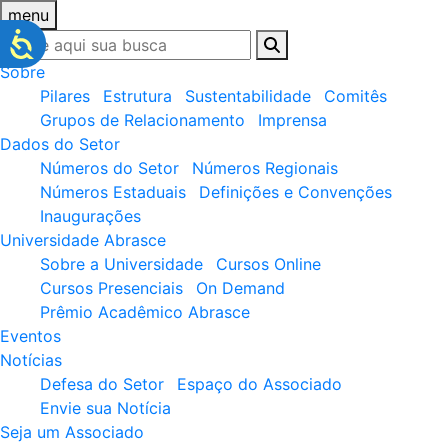
menu
Sobre
Pilares
Estrutura
Sustentabilidade
Comitês
Grupos de Relacionamento
Imprensa
Dados do Setor
Números do Setor
Números Regionais
Números Estaduais
Definições e Convenções
Inaugurações
Universidade Abrasce
Sobre a Universidade
Cursos Online
Cursos Presenciais
On Demand
Prêmio Acadêmico Abrasce
Eventos
Notícias
Defesa do Setor
Espaço do Associado
Envie sua Notícia
Seja um Associado