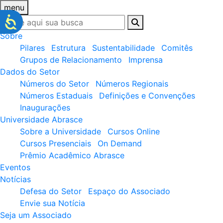
menu
Sobre
Pilares
Estrutura
Sustentabilidade
Comitês
Grupos de Relacionamento
Imprensa
Dados do Setor
Números do Setor
Números Regionais
Números Estaduais
Definições e Convenções
Inaugurações
Universidade Abrasce
Sobre a Universidade
Cursos Online
Cursos Presenciais
On Demand
Prêmio Acadêmico Abrasce
Eventos
Notícias
Defesa do Setor
Espaço do Associado
Envie sua Notícia
Seja um Associado