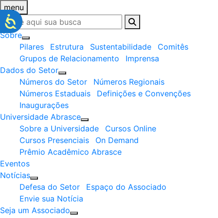
menu
Sobre
Pilares
Estrutura
Sustentabilidade
Comitês
Grupos de Relacionamento
Imprensa
Dados do Setor
Números do Setor
Números Regionais
Números Estaduais
Definições e Convenções
Inaugurações
Universidade Abrasce
Sobre a Universidade
Cursos Online
Cursos Presenciais
On Demand
Prêmio Acadêmico Abrasce
Eventos
Notícias
Defesa do Setor
Espaço do Associado
Envie sua Notícia
Seja um Associado