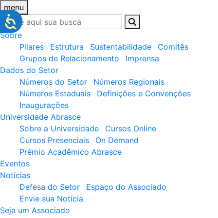
menu
Sobre
Pilares
Estrutura
Sustentabilidade
Comitês
Grupos de Relacionamento
Imprensa
Dados do Setor
Números do Setor
Números Regionais
Números Estaduais
Definições e Convenções
Inaugurações
Universidade Abrasce
Sobre a Universidade
Cursos Online
Cursos Presenciais
On Demand
Prêmio Acadêmico Abrasce
Eventos
Notícias
Defesa do Setor
Espaço do Associado
Envie sua Notícia
Seja um Associado