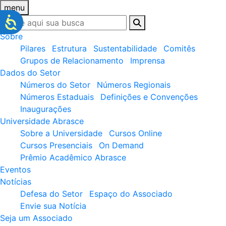
menu
Sobre
Pilares
Estrutura
Sustentabilidade
Comitês
Grupos de Relacionamento
Imprensa
Dados do Setor
Números do Setor
Números Regionais
Números Estaduais
Definições e Convenções
Inaugurações
Universidade Abrasce
Sobre a Universidade
Cursos Online
Cursos Presenciais
On Demand
Prêmio Acadêmico Abrasce
Eventos
Notícias
Defesa do Setor
Espaço do Associado
Envie sua Notícia
Seja um Associado