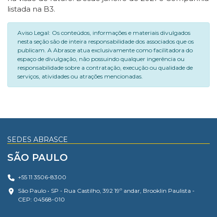
listada na B3.
Aviso Legal: Os conteúdos, informações e materiais divulgados
nesta seção são de inteira responsabilidade dos associados que os
publicam. A Abrasce atua exclusivamente como facilitadora do
espaço de divulgação, não possuindo qualquer ingerência ou
responsabilidade sobre a contratação, execução ou qualidade de
serviços, atividades ou atrações mencionadas.
SEDES ABRASCE
SÃO PAULO
+55 11 3506-8300
São Paulo • SP - Rua Castilho, 392 19º andar, Brooklin Paulista -
CEP: 04568-010