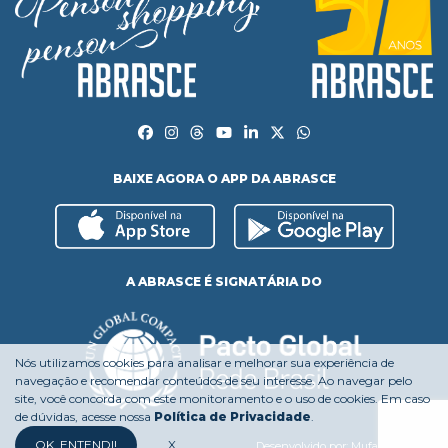
BAIXE AGORA O APP DA ABRASCE
A ABRASCE É SIGNATÁRIA DO
Nós utilizamos cookies para analisar e melhorar sua experiência de
navegação e recomendar conteúdos de seu interesse. Ao navegar pelo
site, você concorda com este monitoramento e o uso de cookies. Em caso
de dúvidas, acesse nossa
Política de Privacidade
.
OK, ENTENDI!
X
Desenvolvido por:
Mufasa Agency