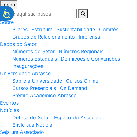
menu
Sobre
Pilares
Estrutura
Sustentabilidade
Comitês
Grupos de Relacionamento
Imprensa
Dados do Setor
Números do Setor
Números Regionais
Números Estaduais
Definições e Convenções
Inaugurações
Universidade Abrasce
Sobre a Universidade
Cursos Online
Cursos Presenciais
On Demand
Prêmio Acadêmico Abrasce
Eventos
Notícias
Defesa do Setor
Espaço do Associado
Envie sua Notícia
Seja um Associado