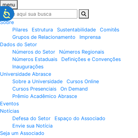
menu
Sobre
Pilares
Estrutura
Sustentabilidade
Comitês
Grupos de Relacionamento
Imprensa
Dados do Setor
Números do Setor
Números Regionais
Números Estaduais
Definições e Convenções
Inaugurações
Universidade Abrasce
Sobre a Universidade
Cursos Online
Cursos Presenciais
On Demand
Prêmio Acadêmico Abrasce
Eventos
Notícias
Defesa do Setor
Espaço do Associado
Envie sua Notícia
Seja um Associado