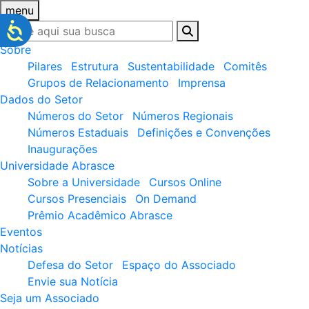
menu
Sobre
Pilares
Estrutura
Sustentabilidade
Comitês
Grupos de Relacionamento
Imprensa
Dados do Setor
Números do Setor
Números Regionais
Números Estaduais
Definições e Convenções
Inaugurações
Universidade Abrasce
Sobre a Universidade
Cursos Online
Cursos Presenciais
On Demand
Prêmio Acadêmico Abrasce
Eventos
Notícias
Defesa do Setor
Espaço do Associado
Envie sua Notícia
Seja um Associado