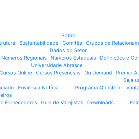
Sobre
trutura
Sustentabilidade
Comitês
Grupos de Relacionam
Dados do Setor
Números Regionais
Números Estaduais
Definições e Co
Universidade Abrasce
Cursos Online
Cursos Presenciais
On Demand
Prêmio A
Seja 
ociado
Envie sua Notícia
Programa Constelar
Vant
eiros
de Fornecedores
Guia de Varejistas
Downloads
Fal