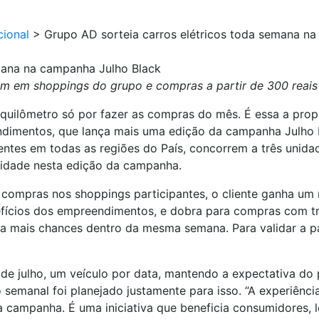
cional
>
Grupo AD sorteia carros elétricos toda semana n
mana na campanha Julho Black
 km em shoppings do grupo e compras a partir de 300 reais
o quilômetro só por fazer as compras do mês. É essa a pro
imentos, que lança mais uma edição da campanha Julho Bla
ntes em todas as regiões do País, concorrem a três unid
idade nesta edição da campanha.
 compras nos shoppings participantes, o cliente ganha um 
cios dos empreendimentos, e dobra para compras com troc
da mais chances dentro da mesma semana. Para validar a pa
 de julho, um veículo por data, mantendo a expectativa do
semanal foi planejado justamente para isso. “A experiênci
a campanha. É uma iniciativa que beneficia consumidores, l