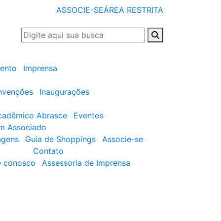
ASSOCIE-SE
ÁREA RESTRITA
ento
Imprensa
nvenções
Inaugurações
cadêmico Abrasce
Eventos
um Associado
agens
Guia de Shoppings
Associe-se
Contato
e conosco
Assessoria de Imprensa