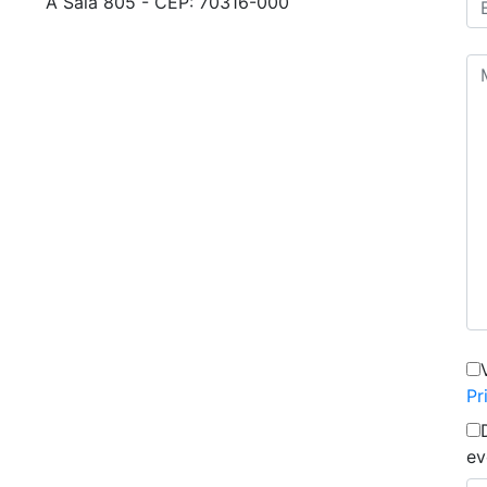
A Sala 805 - CEP: 70316-000
Pr
ev