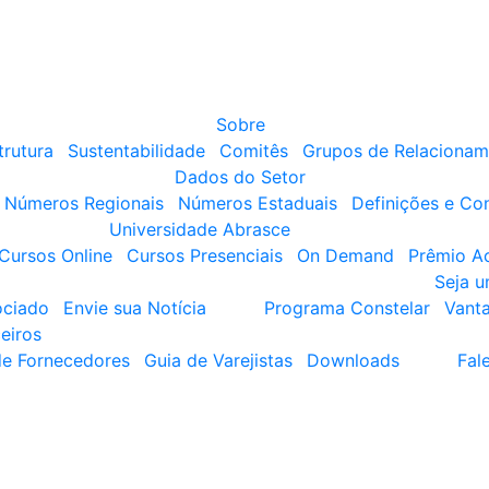
Sobre
trutura
Sustentabilidade
Comitês
Grupos de Relacionam
Dados do Setor
Números Regionais
Números Estaduais
Definições e Co
Universidade Abrasce
Cursos Online
Cursos Presenciais
On Demand
Prêmio A
Seja 
ociado
Envie sua Notícia
Programa Constelar
Vant
eiros
de Fornecedores
Guia de Varejistas
Downloads
Fal