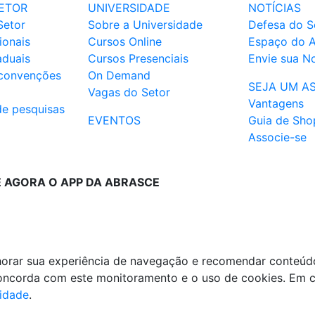
ETOR
UNIVERSIDADE
NOTÍCIAS
Setor
Sobre a Universidade
Defesa do S
ionais
Cursos Online
Espaço do 
aduais
Cursos Presenciais
Envie sua No
 convenções
On Demand
SEJA UM A
Vagas do Setor
Vantagens
de pesquisas
EVENTOS
Guia de Sho
Associe-se
E AGORA O APP DA ABRASCE
lhorar sua experiência de navegação e recomendar conteúd
 concorda com este monitoramento e o uso de cookies. Em 
cidade
.