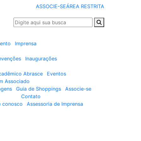
ASSOCIE-SE
ÁREA RESTRITA
ento
Imprensa
nvenções
Inaugurações
cadêmico Abrasce
Eventos
um Associado
agens
Guia de Shoppings
Associe-se
Contato
e conosco
Assessoria de Imprensa