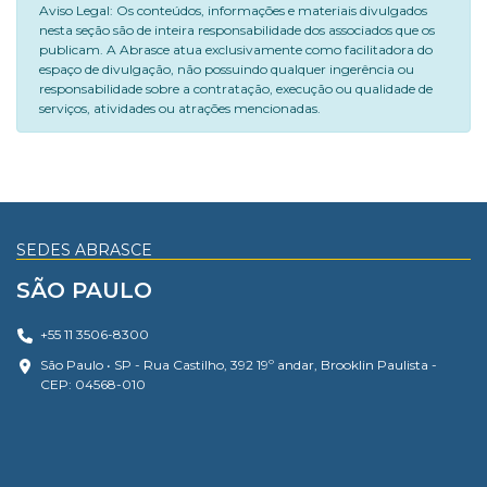
Aviso Legal: Os conteúdos, informações e materiais divulgados
nesta seção são de inteira responsabilidade dos associados que os
publicam. A Abrasce atua exclusivamente como facilitadora do
espaço de divulgação, não possuindo qualquer ingerência ou
responsabilidade sobre a contratação, execução ou qualidade de
serviços, atividades ou atrações mencionadas.
SEDES ABRASCE
SÃO PAULO
+55 11 3506-8300
São Paulo • SP - Rua Castilho, 392 19º andar, Brooklin Paulista -
CEP: 04568-010