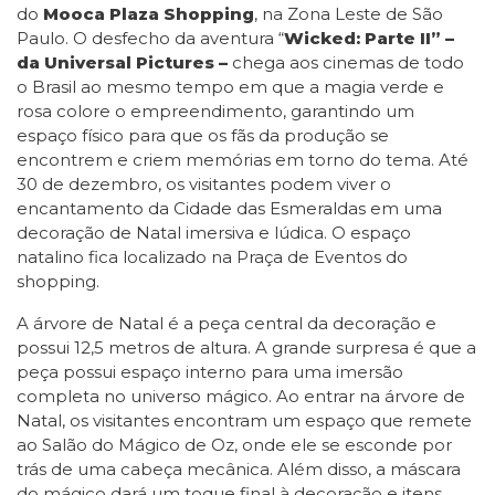
do
Mooca Plaza Shopping
, na Zona Leste de São
Paulo. O desfecho da aventura “
Wicked: Parte II” –
da Universal Pictures –
chega aos cinemas de todo
o Brasil ao mesmo tempo em que a magia verde e
rosa colore o empreendimento, garantindo um
espaço físico para que os fãs da produção se
encontrem e criem memórias em torno do tema. Até
30 de dezembro, os visitantes podem viver o
encantamento da Cidade das Esmeraldas em uma
decoração de Natal imersiva e lúdica. O espaço
natalino fica localizado na Praça de Eventos do
shopping.
A árvore de Natal é a peça central da decoração e
possui 12,5 metros de altura. A grande surpresa é que a
peça possui espaço interno para uma imersão
completa no universo mágico. Ao entrar na árvore de
Natal, os visitantes encontram um espaço que remete
ao Salão do Mágico de Oz, onde ele se esconde por
trás de uma cabeça mecânica. Além disso, a máscara
do mágico dará um toque final à decoração e itens