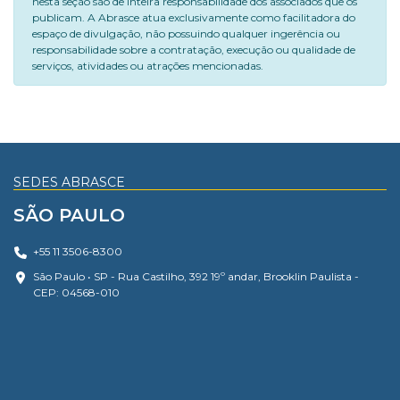
nesta seção são de inteira responsabilidade dos associados que os
publicam. A Abrasce atua exclusivamente como facilitadora do
espaço de divulgação, não possuindo qualquer ingerência ou
responsabilidade sobre a contratação, execução ou qualidade de
serviços, atividades ou atrações mencionadas.
SEDES ABRASCE
SÃO PAULO
+55 11 3506-8300
São Paulo • SP - Rua Castilho, 392 19º andar, Brooklin Paulista -
CEP: 04568-010