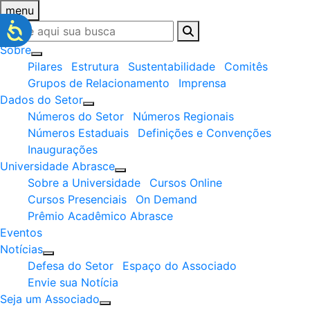
menu
Sobre
Pilares
Estrutura
Sustentabilidade
Comitês
Grupos de Relacionamento
Imprensa
Dados do Setor
Números do Setor
Números Regionais
Números Estaduais
Definições e Convenções
Inaugurações
Universidade Abrasce
Sobre a Universidade
Cursos Online
Cursos Presenciais
On Demand
Prêmio Acadêmico Abrasce
Eventos
Notícias
Defesa do Setor
Espaço do Associado
Envie sua Notícia
Seja um Associado