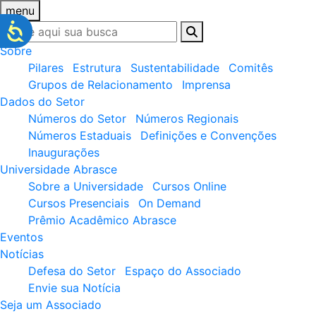
menu
Sobre
Pilares
Estrutura
Sustentabilidade
Comitês
Grupos de Relacionamento
Imprensa
Dados do Setor
Números do Setor
Números Regionais
Números Estaduais
Definições e Convenções
Inaugurações
Universidade Abrasce
Sobre a Universidade
Cursos Online
Cursos Presenciais
On Demand
Prêmio Acadêmico Abrasce
Eventos
Notícias
Defesa do Setor
Espaço do Associado
Envie sua Notícia
Seja um Associado