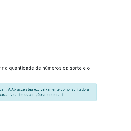
ir a quantidade de números da sorte e o
icam. A Abrasce atua exclusivamente como facilitadora
ços, atividades ou atrações mencionadas.