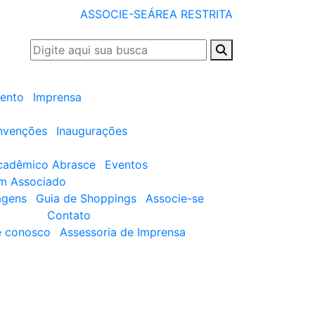
ASSOCIE-SE
ÁREA RESTRITA
ento
Imprensa
nvenções
Inaugurações
cadêmico Abrasce
Eventos
um Associado
agens
Guia de Shoppings
Associe-se
Contato
e conosco
Assessoria de Imprensa