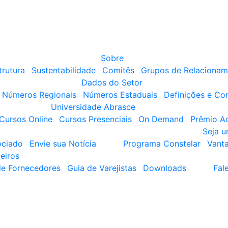
Sobre
trutura
Sustentabilidade
Comitês
Grupos de Relacionam
Dados do Setor
Números Regionais
Números Estaduais
Definições e Co
Universidade Abrasce
Cursos Online
Cursos Presenciais
On Demand
Prêmio A
Seja 
ociado
Envie sua Notícia
Programa Constelar
Vant
eiros
de Fornecedores
Guia de Varejistas
Downloads
Fal