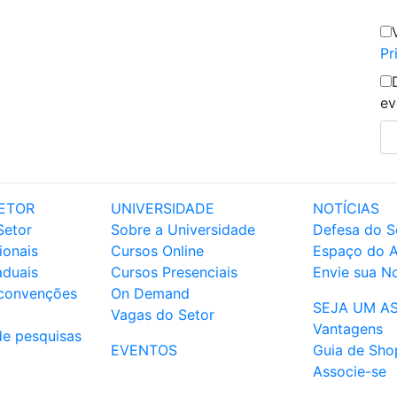
Pr
ev
ETOR
UNIVERSIDADE
NOTÍCIAS
Setor
Sobre a Universidade
Defesa do S
ionais
Cursos Online
Espaço do 
aduais
Cursos Presenciais
Envie sua No
 convenções
On Demand
SEJA UM A
Vagas do Setor
Vantagens
de pesquisas
EVENTOS
Guia de Sho
Associe-se