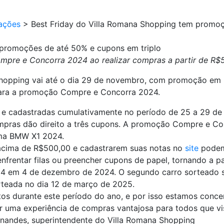
ações
>
Best Friday do Villa Romana Shopping tem promo
 promoções de até 50% e cupons em triplo
mpre e Concorra 2024 ao realizar compras a partir de R$
 Shopping vai até o dia 29 de novembro, com promoção em
para a promoção Compre e Concorra 2024.
s e cadastradas cumulativamente no período de 25 a 29 d
pras dão direito a três cupons. A promoção Compre e Co
ma BMW X1 2024.
acima de R$500,00 e cadastrarem suas notas no
site
podem 
nfrentar filas ou preencher cupons de papel, tornando a par
24 em 4 de dezembro de 2024. O segundo carro sorteado s
teada no dia 12 de março de 2025.
tos durante este período do ano, e por isso estamos conc
r uma experiência de compras vantajosa para todos que v
ernandes, superintendente do Villa Romana Shopping