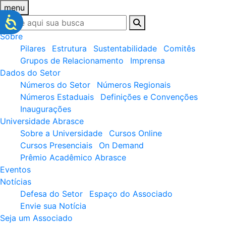
menu
Sobre
Pilares
Estrutura
Sustentabilidade
Comitês
Grupos de Relacionamento
Imprensa
Dados do Setor
Números do Setor
Números Regionais
Números Estaduais
Definições e Convenções
Inaugurações
Universidade Abrasce
Sobre a Universidade
Cursos Online
Cursos Presenciais
On Demand
Prêmio Acadêmico Abrasce
Eventos
Notícias
Defesa do Setor
Espaço do Associado
Envie sua Notícia
Seja um Associado