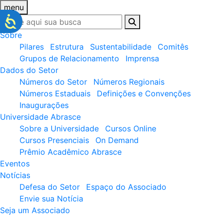
menu
Sobre
Pilares
Estrutura
Sustentabilidade
Comitês
Grupos de Relacionamento
Imprensa
Dados do Setor
Números do Setor
Números Regionais
Números Estaduais
Definições e Convenções
Inaugurações
Universidade Abrasce
Sobre a Universidade
Cursos Online
Cursos Presenciais
On Demand
Prêmio Acadêmico Abrasce
Eventos
Notícias
Defesa do Setor
Espaço do Associado
Envie sua Notícia
Seja um Associado