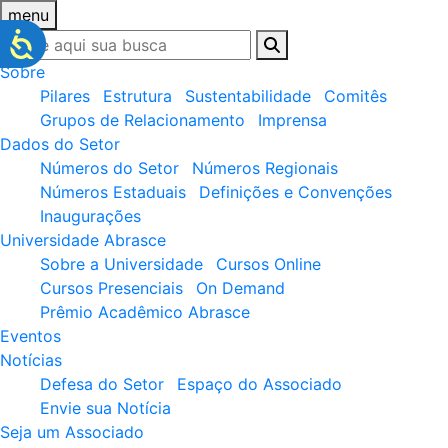
menu
Sobre
Pilares
Estrutura
Sustentabilidade
Comitês
Grupos de Relacionamento
Imprensa
Dados do Setor
Números do Setor
Números Regionais
Números Estaduais
Definições e Convenções
Inaugurações
Universidade Abrasce
Sobre a Universidade
Cursos Online
Cursos Presenciais
On Demand
Prêmio Acadêmico Abrasce
Eventos
Notícias
Defesa do Setor
Espaço do Associado
Envie sua Notícia
Seja um Associado