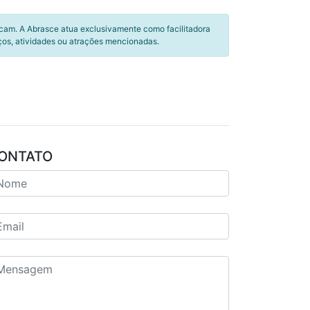
icam. A Abrasce atua exclusivamente como facilitadora
ços, atividades ou atrações mencionadas.
ONTATO