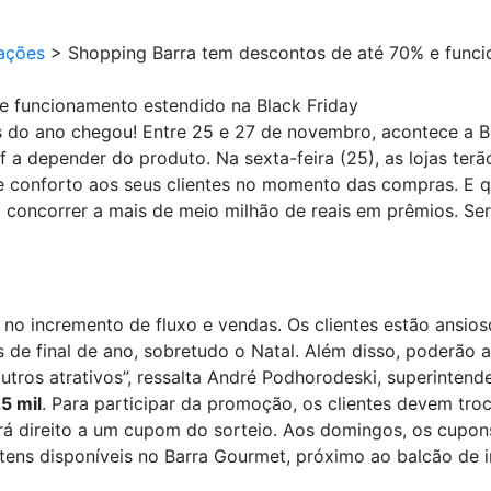
ações
>
Shopping Barra tem descontos de até 70% e funci
e funcionamento estendido na Black Friday
do ano chegou! Entre 25 e 27 de novembro, acontece a Bla
 a depender do produto. Na sexta-feira (25), as lojas te
e e conforto aos seus clientes no momento das compras. E
á concorrer a mais de meio milhão de reais em prêmios. Se
o incremento de fluxo e vendas. Os clientes estão ansioso
 de final de ano, sobretudo o Natal. Além disso, poderão 
utros atrativos”, ressalta André Podhorodeski, superintend
5 mil
. Para participar da promoção, os clientes devem tro
erá direito a um cupom do sorteio. Aos domingos, os cupon
totens disponíveis no Barra Gourmet, próximo ao balcão de