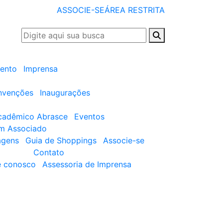
ASSOCIE-SE
ÁREA RESTRITA
ento
Imprensa
nvenções
Inaugurações
cadêmico Abrasce
Eventos
um Associado
agens
Guia de Shoppings
Associe-se
Contato
e conosco
Assessoria de Imprensa