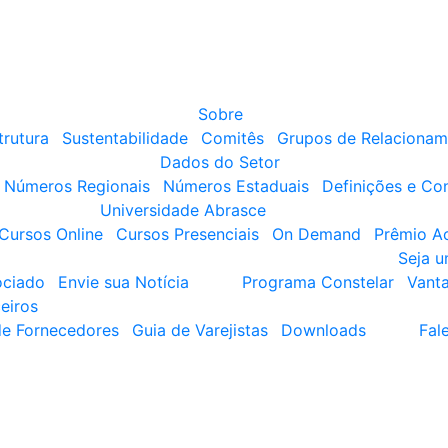
Sobre
trutura
Sustentabilidade
Comitês
Grupos de Relacionam
Dados do Setor
Números Regionais
Números Estaduais
Definições e Co
Universidade Abrasce
Cursos Online
Cursos Presenciais
On Demand
Prêmio A
Seja 
ociado
Envie sua Notícia
Programa Constelar
Vant
eiros
de Fornecedores
Guia de Varejistas
Downloads
Fal