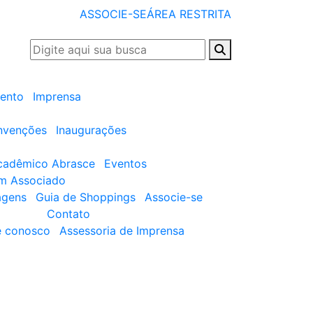
ASSOCIE-SE
ÁREA RESTRITA
ento
Imprensa
nvenções
Inaugurações
cadêmico Abrasce
Eventos
um Associado
agens
Guia de Shoppings
Associe-se
Contato
e conosco
Assessoria de Imprensa