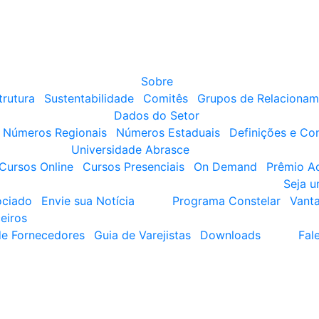
Sobre
trutura
Sustentabilidade
Comitês
Grupos de Relacionam
Dados do Setor
Números Regionais
Números Estaduais
Definições e Co
Universidade Abrasce
Cursos Online
Cursos Presenciais
On Demand
Prêmio A
Seja 
ociado
Envie sua Notícia
Programa Constelar
Vant
eiros
de Fornecedores
Guia de Varejistas
Downloads
Fal