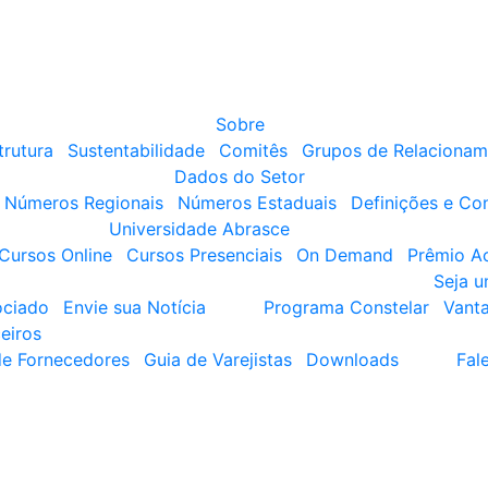
Sobre
trutura
Sustentabilidade
Comitês
Grupos de Relacionam
Dados do Setor
Números Regionais
Números Estaduais
Definições e Co
Universidade Abrasce
Cursos Online
Cursos Presenciais
On Demand
Prêmio A
Seja 
ociado
Envie sua Notícia
Programa Constelar
Vant
eiros
de Fornecedores
Guia de Varejistas
Downloads
Fal