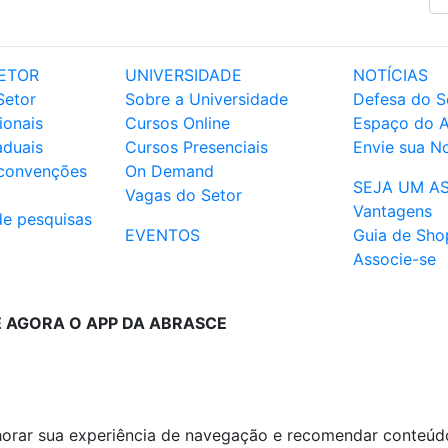
ETOR
UNIVERSIDADE
NOTÍCIAS
Setor
Sobre a Universidade
Defesa do S
ionais
Cursos Online
Espaço do 
aduais
Cursos Presenciais
Envie sua No
 convenções
On Demand
SEJA UM A
Vagas do Setor
Vantagens
de pesquisas
EVENTOS
Guia de Sho
Associe-se
E AGORA O APP DA ABRASCE
lhorar sua experiência de navegação e recomendar conteúd