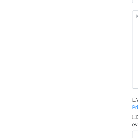
Pr
ev