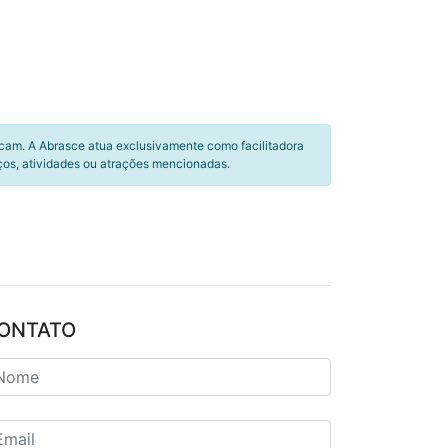
icam. A Abrasce atua exclusivamente como facilitadora
ços, atividades ou atrações mencionadas.
ONTATO