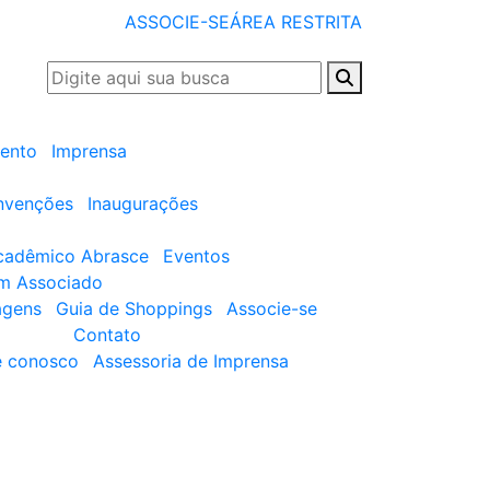
ASSOCIE-SE
ÁREA RESTRITA
ento
Imprensa
nvenções
Inaugurações
cadêmico Abrasce
Eventos
um Associado
agens
Guia de Shoppings
Associe-se
Contato
e conosco
Assessoria de Imprensa