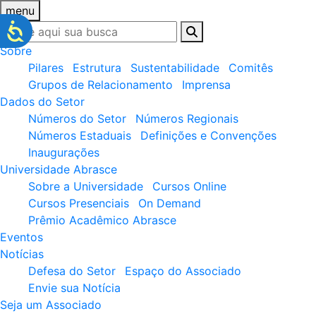
menu
Sobre
Pilares
Estrutura
Sustentabilidade
Comitês
Grupos de Relacionamento
Imprensa
Dados do Setor
Números do Setor
Números Regionais
Números Estaduais
Definições e Convenções
Inaugurações
Universidade Abrasce
Sobre a Universidade
Cursos Online
Cursos Presenciais
On Demand
Prêmio Acadêmico Abrasce
Eventos
Notícias
Defesa do Setor
Espaço do Associado
Envie sua Notícia
Seja um Associado