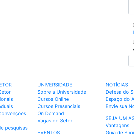
ETOR
UNIVERSIDADE
NOTÍCIAS
Setor
Sobre a Universidade
Defesa do S
ionais
Cursos Online
Espaço do 
aduais
Cursos Presenciais
Envie sua No
 convenções
On Demand
SEJA UM A
Vagas do Setor
Vantagens
de pesquisas
EVENTOS
Guia de Sho