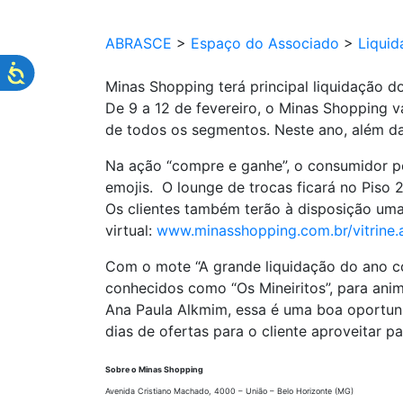
ABRASCE
>
Espaço do Associado
>
Liquid
Minas Shopping terá principal liquidação 
De 9 a 12 de fevereiro, o Minas Shopping va
de todos os segmentos. Neste ano, além da
Na ação “compre e ganhe”, o consumidor pod
emojis. O lounge de trocas ficará no Piso
Os clientes também terão à disposição uma
virtual:
www.minasshopping.com.br/vitrine.
Com o mote “A grande liquidação do ano co
conhecidos como “Os Mineiritos”, para anim
Ana Paula Alkmim, essa é uma boa oportuni
dias de ofertas para o cliente aproveitar p
Sobre o Minas Shopping
Avenida Cristiano Machado, 4000 – União – Belo Horizonte (MG)