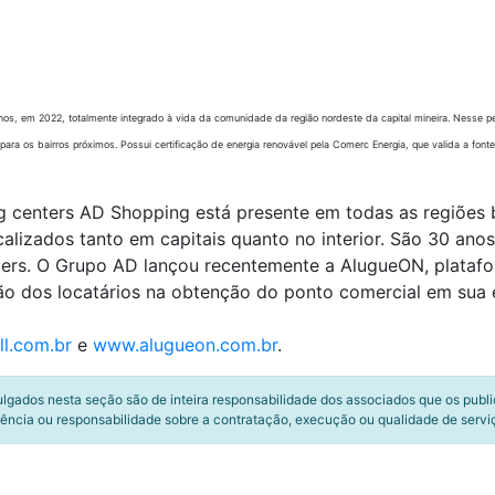
s, em 2022, totalmente integrado à vida da comunidade da região nordeste da capital mineira. Nesse pe
ra os bairros próximos. Possui certificação de energia renovável pela Comerc Energia, que valida a fonte
 centers AD Shopping está presente em todas as regiões br
alizados tanto em capitais quanto no interior. São 30 ano
ers. O Grupo AD lançou recentemente a AlugueON, platafor
ção dos locatários na obtenção do ponto comercial em sua 
l.com.br
e
www.alugueon.com.br
.
ulgados nesta seção são de inteira responsabilidade dos associados que os publ
ência ou responsabilidade sobre a contratação, execução ou qualidade de servi