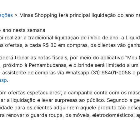
ações
>
Minas Shopping terá principal liquidação do ano 
do ano nesta semana
i realizar a tradicional liquidação de início de ano: a Liq
s ofertas, a cada R$ 30 em compras, os clientes vão ganh
erá trocar as notas fiscais, por meio do aplicativo “Meu 
 2, próximo à Pernambucanas, e o brinde será limitado a u
 assistente de compras via Whatsapp (31) 98401-0058 e po
asp
.
m ofertas espetaculares”, a campanha conta com os mascot
ar a liquidação e levar surpresas ao público. Segundo a g
dade para os clientes adquirirem aquele produto tão dese
ara renovar o guarda roupa, os móveis, eletrodomésticos, a