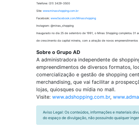
Telefone: (31) 3429-3500
Site:
www.minasshopping.com.br
Facebook:
www.facebook.com/Minasshopping
Instagram: @minas_shopping
Inaugurado no dia 25 de setembro de 1991, o Minas Shopping completou 31 ano
de crescimento da capital mineira, com a atração de novos empreendimentos pa
Sobre o Grupo AD
A administradora independente de shopping
empreendimentos de diversos formatos, loc
comercialização e gestão de shopping cent
merchandising, que vai facilitar a prospec
lojas, quiosques ou mídia no mall.
Visite:
www.adshopping.com.br
,
www.admal
Aviso Legal: Os conteúdos, informações e materiais div
do espaço de divulgação, não possuindo qualquer inger