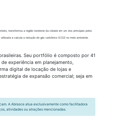
ríodo, transformou a região nordeste da cidade em um dos principais polos
 utilizada e calcula a redução de gás carbônico (CO2) no meio ambiente.
asileiras. Seu portfólio é composto por 41
s de experiência em planejamento,
ma digital de locação de lojas e
estratégia de expansão comercial; seja em
icam. A Abrasce atua exclusivamente como facilitadora
ços, atividades ou atrações mencionadas.