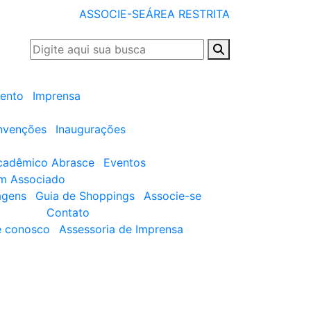
ASSOCIE-SE
ÁREA RESTRITA
ento
Imprensa
nvenções
Inaugurações
cadêmico Abrasce
Eventos
um Associado
agens
Guia de Shoppings
Associe-se
Contato
e conosco
Assessoria de Imprensa