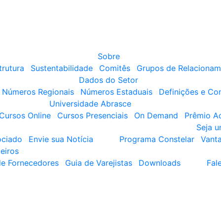
Sobre
trutura
Sustentabilidade
Comitês
Grupos de Relacionam
Dados do Setor
Números Regionais
Números Estaduais
Definições e Co
Universidade Abrasce
Cursos Online
Cursos Presenciais
On Demand
Prêmio A
Seja 
ociado
Envie sua Notícia
Programa Constelar
Vant
eiros
de Fornecedores
Guia de Varejistas
Downloads
Fal