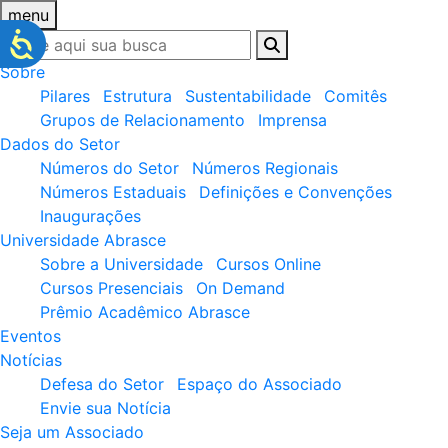
menu
Sobre
Pilares
Estrutura
Sustentabilidade
Comitês
Grupos de Relacionamento
Imprensa
Dados do Setor
Números do Setor
Números Regionais
Números Estaduais
Definições e Convenções
Inaugurações
Universidade Abrasce
Sobre a Universidade
Cursos Online
Cursos Presenciais
On Demand
Prêmio Acadêmico Abrasce
Eventos
Notícias
Defesa do Setor
Espaço do Associado
Envie sua Notícia
Seja um Associado