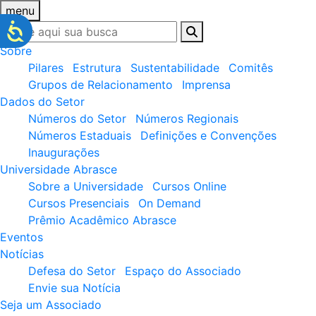
menu
Sobre
Pilares
Estrutura
Sustentabilidade
Comitês
Grupos de Relacionamento
Imprensa
Dados do Setor
Números do Setor
Números Regionais
Números Estaduais
Definições e Convenções
Inaugurações
Universidade Abrasce
Sobre a Universidade
Cursos Online
Cursos Presenciais
On Demand
Prêmio Acadêmico Abrasce
Eventos
Notícias
Defesa do Setor
Espaço do Associado
Envie sua Notícia
Seja um Associado