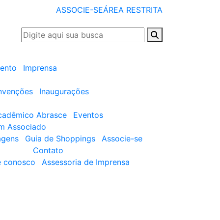
ASSOCIE-SE
ÁREA RESTRITA
ento
Imprensa
nvenções
Inaugurações
cadêmico Abrasce
Eventos
um Associado
agens
Guia de Shoppings
Associe-se
Contato
e conosco
Assessoria de Imprensa