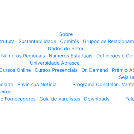
Sobre
trutura
Sustentabilidade
Comitês
Grupos de Relacionam
Dados do Setor
Números Regionais
Números Estaduais
Definições e Co
Universidade Abrasce
Cursos Online
Cursos Presenciais
On Demand
Prêmio A
Seja 
ociado
Envie sua Notícia
Programa Constelar
Vant
eiros
de Fornecedores
Guia de Varejistas
Downloads
Fal