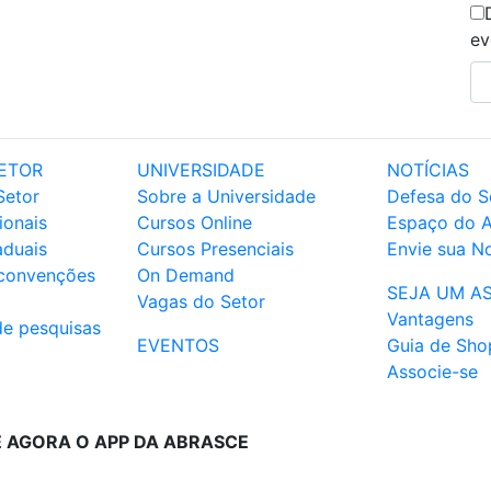
ev
ETOR
UNIVERSIDADE
NOTÍCIAS
Setor
Sobre a Universidade
Defesa do S
ionais
Cursos Online
Espaço do 
aduais
Cursos Presenciais
Envie sua No
 convenções
On Demand
SEJA UM A
Vagas do Setor
Vantagens
de pesquisas
EVENTOS
Guia de Sho
Associe-se
E AGORA O APP DA ABRASCE