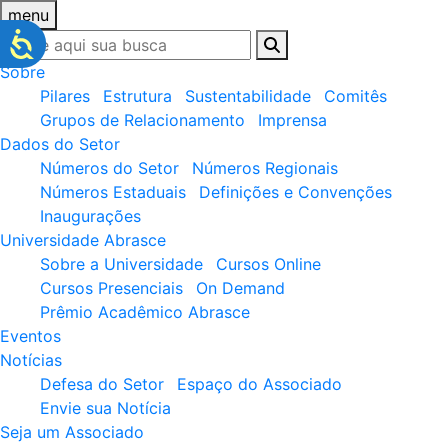
menu
Sobre
Pilares
Estrutura
Sustentabilidade
Comitês
Grupos de Relacionamento
Imprensa
Dados do Setor
Números do Setor
Números Regionais
Números Estaduais
Definições e Convenções
Inaugurações
Universidade Abrasce
Sobre a Universidade
Cursos Online
Cursos Presenciais
On Demand
Prêmio Acadêmico Abrasce
Eventos
Notícias
Defesa do Setor
Espaço do Associado
Envie sua Notícia
Seja um Associado