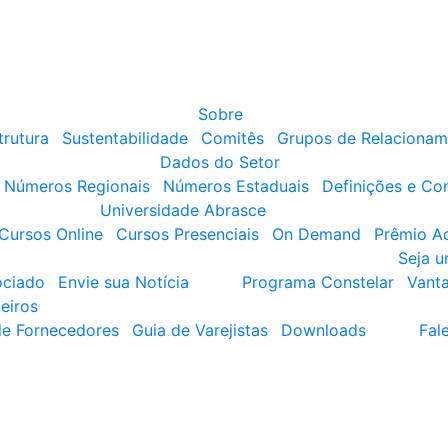
Sobre
trutura
Sustentabilidade
Comitês
Grupos de Relacionam
Dados do Setor
Números Regionais
Números Estaduais
Definições e Co
Universidade Abrasce
Cursos Online
Cursos Presenciais
On Demand
Prêmio A
Seja 
ociado
Envie sua Notícia
Programa Constelar
Vant
eiros
de Fornecedores
Guia de Varejistas
Downloads
Fal