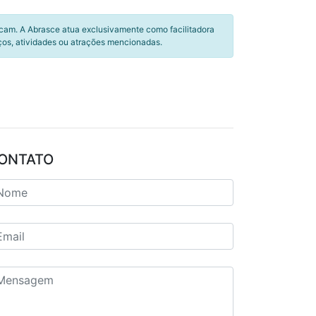
icam. A Abrasce atua exclusivamente como facilitadora
ços, atividades ou atrações mencionadas.
ONTATO