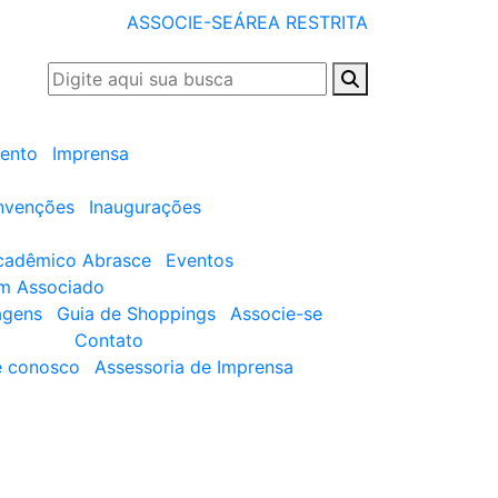
ASSOCIE-SE
ÁREA RESTRITA
ento
Imprensa
nvenções
Inaugurações
cadêmico Abrasce
Eventos
um Associado
agens
Guia de Shoppings
Associe-se
Contato
e conosco
Assessoria de Imprensa