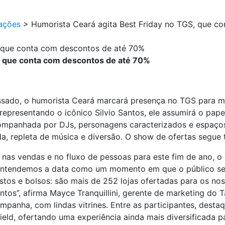
ações
>
Humorista Ceará agita Best Friday no TGS, que c
, que conta com descontos de até 70%
S, que conta com descontos de até 70%
sado, o humorista Ceará marcará presença no TGS para mai
epresentando o icônico Silvio Santos, ele assumirá o pap
mpanhada por DJs, personagens caracterizados e espaços t
a, repleta de música e diversão. O show de ofertas segu
as vendas e no fluxo de pessoas para este fim de ano, o
Entendemos a data como um momento em que o público se 
tos e bolsos: são mais de 252 lojas ofertadas para os nos
ntos”, afirma Mayce Tranquillini, gerente de marketing do 
panha, com lindas vitrines. Entre as participantes, desta
Field, ofertando uma experiência ainda mais diversificada 