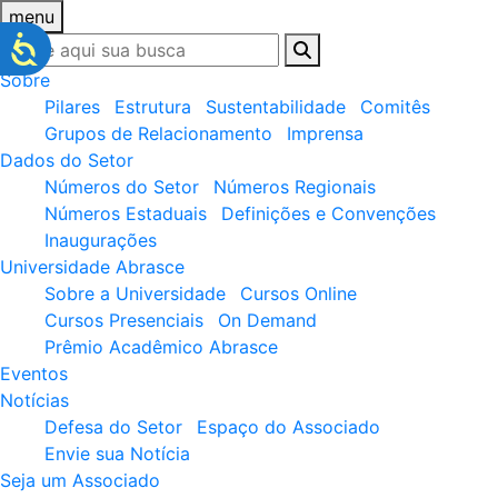
menu
Sobre
Pilares
Estrutura
Sustentabilidade
Comitês
Grupos de Relacionamento
Imprensa
Dados do Setor
Números do Setor
Números Regionais
Números Estaduais
Definições e Convenções
Inaugurações
Universidade Abrasce
Sobre a Universidade
Cursos Online
Cursos Presenciais
On Demand
Prêmio Acadêmico Abrasce
Eventos
Notícias
Defesa do Setor
Espaço do Associado
Envie sua Notícia
Seja um Associado