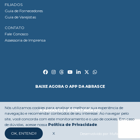
FILIADOS
Guia de Fornecedores
Guia de Varejistas
CONTATO
Fale Conosco
Assessoria de Imprensa
BAIXE AGORA O APP DA ABRASCE
Nós utilizamos cookies para analisar e melhorar sua experiência de
A ABRASCE É SIGNATÁRIA DO
navegação e recomendar conteúdos de seu interesse. Ao navegar pelo
site, você concorda com este monitoramento e o uso de cookies. Em caso
de dúvidas, acesse nossa
Política de Privacidade
.
OK, ENTENDI!
X
Desenvolvido por:
Mufasa Agency