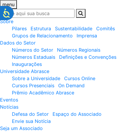
menu
Sobre
Pilares
Estrutura
Sustentabilidade
Comitês
Grupos de Relacionamento
Imprensa
Dados do Setor
Números do Setor
Números Regionais
Números Estaduais
Definições e Convenções
Inaugurações
Universidade Abrasce
Sobre a Universidade
Cursos Online
Cursos Presenciais
On Demand
Prêmio Acadêmico Abrasce
Eventos
Notícias
Defesa do Setor
Espaço do Associado
Envie sua Notícia
Seja um Associado