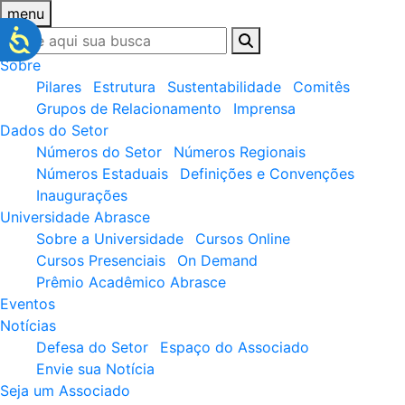
menu
Sobre
Pilares
Estrutura
Sustentabilidade
Comitês
Grupos de Relacionamento
Imprensa
Dados do Setor
Números do Setor
Números Regionais
Números Estaduais
Definições e Convenções
Inaugurações
Universidade Abrasce
Sobre a Universidade
Cursos Online
Cursos Presenciais
On Demand
Prêmio Acadêmico Abrasce
Eventos
Notícias
Defesa do Setor
Espaço do Associado
Envie sua Notícia
Seja um Associado