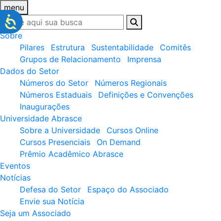
menu
Sobre
Pilares
Estrutura
Sustentabilidade
Comitês
Grupos de Relacionamento
Imprensa
Dados do Setor
Números do Setor
Números Regionais
Números Estaduais
Definições e Convenções
Inaugurações
Universidade Abrasce
Sobre a Universidade
Cursos Online
Cursos Presenciais
On Demand
Prêmio Acadêmico Abrasce
Eventos
Notícias
Defesa do Setor
Espaço do Associado
Envie sua Notícia
Seja um Associado