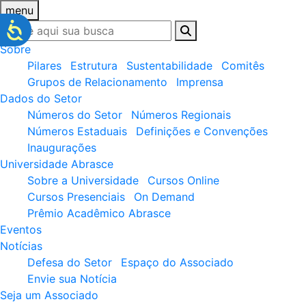
menu
Sobre
Pilares
Estrutura
Sustentabilidade
Comitês
Grupos de Relacionamento
Imprensa
Dados do Setor
Números do Setor
Números Regionais
Números Estaduais
Definições e Convenções
Inaugurações
Universidade Abrasce
Sobre a Universidade
Cursos Online
Cursos Presenciais
On Demand
Prêmio Acadêmico Abrasce
Eventos
Notícias
Defesa do Setor
Espaço do Associado
Envie sua Notícia
Seja um Associado