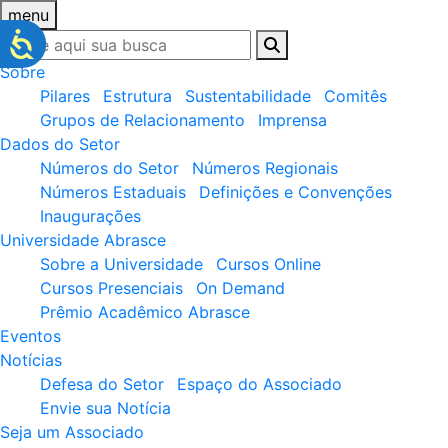
menu
Sobre
Pilares
Estrutura
Sustentabilidade
Comitês
Grupos de Relacionamento
Imprensa
Dados do Setor
Números do Setor
Números Regionais
Números Estaduais
Definições e Convenções
Inaugurações
Universidade Abrasce
Sobre a Universidade
Cursos Online
Cursos Presenciais
On Demand
Prêmio Acadêmico Abrasce
Eventos
Notícias
Defesa do Setor
Espaço do Associado
Envie sua Notícia
Seja um Associado