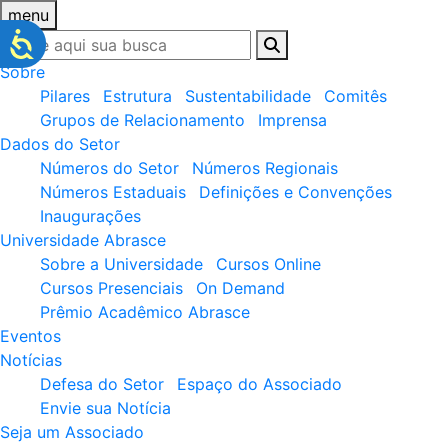
menu
Sobre
Pilares
Estrutura
Sustentabilidade
Comitês
Grupos de Relacionamento
Imprensa
Dados do Setor
Números do Setor
Números Regionais
Números Estaduais
Definições e Convenções
Inaugurações
Universidade Abrasce
Sobre a Universidade
Cursos Online
Cursos Presenciais
On Demand
Prêmio Acadêmico Abrasce
Eventos
Notícias
Defesa do Setor
Espaço do Associado
Envie sua Notícia
Seja um Associado